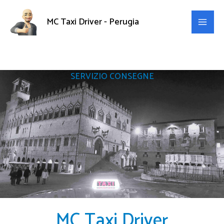
Vai
al
MC Taxi Driver - Perugia
contenuto
SERVIZIO CONSEGNE
MC Taxi Driver